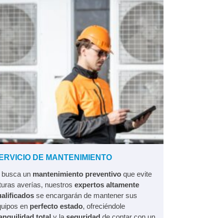
ERVICIO DE MANTENIMIENTO
i busca un
mantenimiento preventivo
que evite
turas averías, nuestros
expertos altamente
alificados
se encargarán de mantener sus
quipos en
perfecto estado
, ofreciéndole
anquilidad total
y la
seguridad
de contar con un