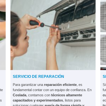
SERVICIO DE REPARACIÓN
S
Para garantizar una
reparación eficiente
, es
S
te
fundamental contar con un equipo de confianza. En
fu
Coslada
, contamos con
técnicos altamente
cu
us
capacitados y experimentados
, listos para
e
solucionar cualquier
avería de forma rápida y
tr