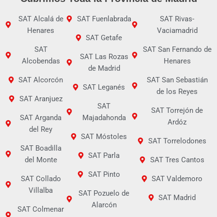
SAT Alcalá de
SAT Fuenlabrada
SAT Rivas-
Henares
Vaciamadrid
SAT Getafe
SAT
SAT San Fernando de
SAT Las Rozas
Alcobendas
Henares
de Madrid
SAT Alcorcón
SAT San Sebastián
SAT Leganés
de los Reyes
SAT Aranjuez
SAT
SAT Torrejón de
SAT Arganda
Majadahonda
Ardóz
del Rey
SAT Móstoles
SAT Torrelodones
SAT Boadilla
SAT Parla
del Monte
SAT Tres Cantos
SAT Pinto
SAT Collado
SAT Valdemoro
Villalba
SAT Pozuelo de
SAT Madrid
Alarcón
SAT Colmenar