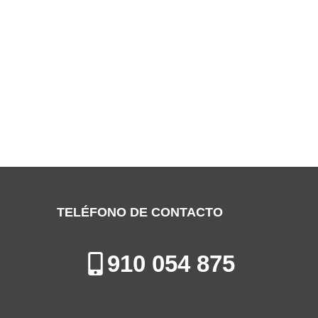
SERVICIO TÉCNICO THERMOR COSLADA
Especialistas en la Reparación, Mantenimiento e Instalación de
Calderas en Coslada
TELÉFONO DE CONTACTO
910 054 875