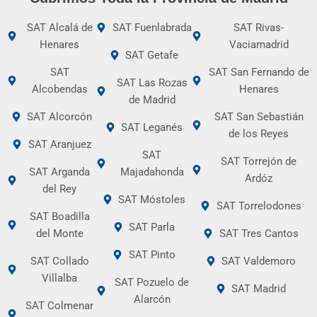
SAT Alcalá de
SAT Fuenlabrada
SAT Rivas-
Henares
Vaciamadrid
SAT Getafe
SAT
SAT San Fernando de
SAT Las Rozas
Alcobendas
Henares
de Madrid
SAT Alcorcón
SAT San Sebastián
SAT Leganés
de los Reyes
SAT Aranjuez
SAT
SAT Torrejón de
SAT Arganda
Majadahonda
Ardóz
del Rey
SAT Móstoles
SAT Torrelodones
SAT Boadilla
SAT Parla
del Monte
SAT Tres Cantos
SAT Pinto
SAT Collado
SAT Valdemoro
Villalba
SAT Pozuelo de
SAT Madrid
Alarcón
SAT Colmenar