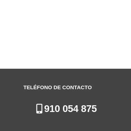
SERVICIO TÉCNICO DEMA COSLADA
Especialistas en la Reparación de Aires Acondicionados en
Coslada
TELÉFONO DE CONTACTO
910 054 875