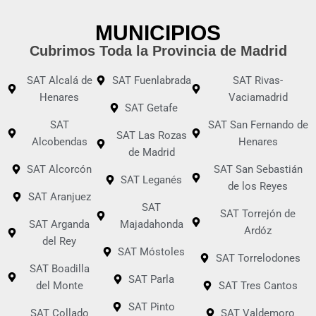
MUNICIPIOS
Cubrimos Toda la Provincia de Madrid
SAT Alcalá de
SAT Fuenlabrada
SAT Rivas-
Henares
Vaciamadrid
SAT Getafe
SAT
SAT San Fernando de
SAT Las Rozas
Alcobendas
Henares
de Madrid
SAT Alcorcón
SAT San Sebastián
SAT Leganés
de los Reyes
SAT Aranjuez
SAT
SAT Torrejón de
SAT Arganda
Majadahonda
Ardóz
del Rey
SAT Móstoles
SAT Torrelodones
SAT Boadilla
SAT Parla
del Monte
SAT Tres Cantos
SAT Pinto
SAT Collado
SAT Valdemoro