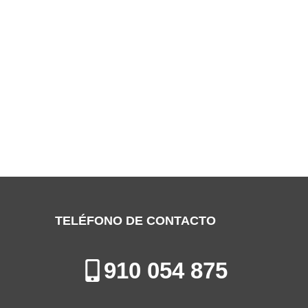
SERVICIO TÉCNICO MUNDOCLIMA
COSLADA
Especialistas en la Reparación de Aires Acondicionados en
Coslada
TELÉFONO DE CONTACTO
910 054 875