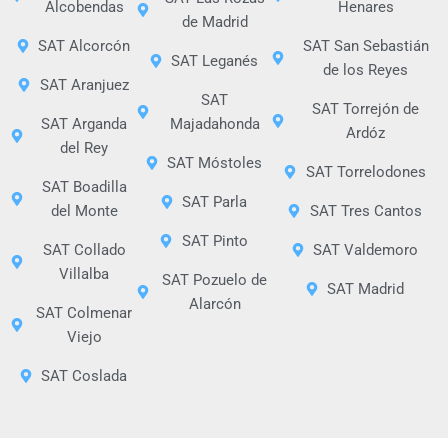
Alcobendas
Henares
de Madrid
SAT Alcorcón
SAT San Sebastián
SAT Leganés
de los Reyes
SAT Aranjuez
SAT
SAT Torrejón de
SAT Arganda
Majadahonda
Ardóz
del Rey
SAT Móstoles
SAT Torrelodones
SAT Boadilla
SAT Parla
del Monte
SAT Tres Cantos
SAT Pinto
SAT Collado
SAT Valdemoro
Villalba
SAT Pozuelo de
SAT Madrid
Alarcón
SAT Colmenar
Viejo
SAT Coslada