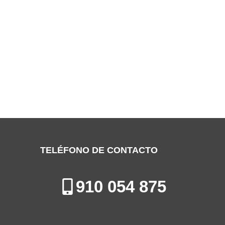
SERVICIO TÉCNICO OTSEIN COSLADA
Especialistas en la Reparación, Mantenimiento e Instalación de
Electrodomésticos en Coslada
TELÉFONO DE CONTACTO
910 054 875