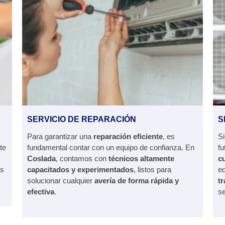
SERVICIO DE REPARACIÓN
S
Para garantizar una
reparación eficiente
, es
S
te
fundamental contar con un equipo de confianza. En
fu
Coslada
, contamos con
técnicos altamente
cu
us
capacitados y experimentados
, listos para
e
solucionar cualquier
avería de forma rápida y
tr
efectiva
.
se