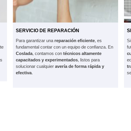
SERVICIO DE REPARACIÓN
S
Para garantizar una
reparación eficiente
, es
S
te
fundamental contar con un equipo de confianza. En
fu
Coslada
, contamos con
técnicos altamente
cu
us
capacitados y experimentados
, listos para
e
solucionar cualquier
avería de forma rápida y
tr
efectiva
.
se